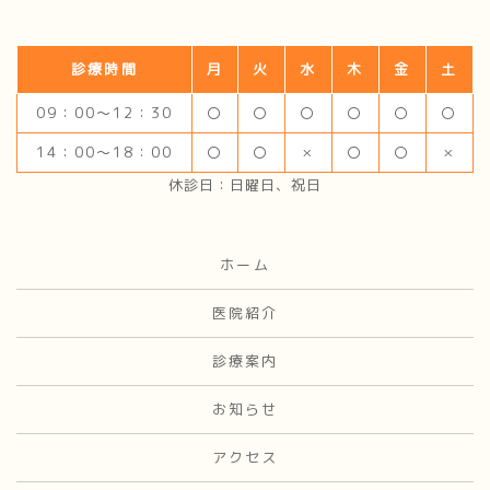
診療時間
月
火
水
木
金
土
09：00～12：30
〇
〇
〇
〇
〇
〇
14：00～18：00
〇
〇
×
〇
〇
×
休診日：日曜日、祝日
ホーム
医院紹介
診療案内
お知らせ
アクセス